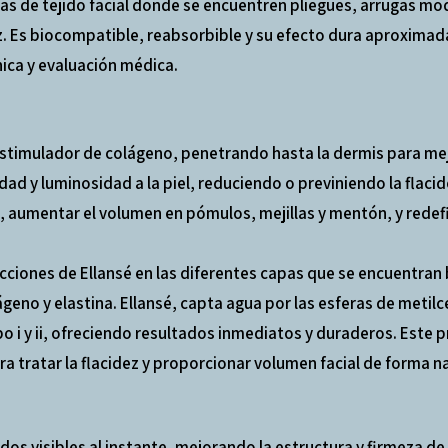
 de tejido facial donde se encuentren pliegues, arrugas mod
ez. Es biocompatible, reabsorbible y su efecto dura aproxima
ínica y evaluación médica.
stimulador de colágeno, penetrando hasta la dermis para mejora
ad y luminosidad a la piel, reduciendo o previniendo la flacid
l, aumentar el volumen en pómulos, mejillas y mentón, y redefi
cciones de Ellansé en las diferentes capas que se encuentran b
geno y elastina. Ellansé, capta agua por las esferas de meti
o i y ii, ofreciendo resultados inmediatos y duraderos. Este
 tratar la flacidez y proporcionar volumen facial de forma na
os visibles al instante, mejorando la estructura y firmeza de l