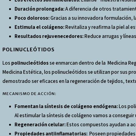
Duración prolongada:
A diferencia de otros tratamien
Poco doloroso:
Gracias a su innovadora formulación, l
Estimula el colágeno:
Revitaliza y reafirma la piel al 
Resultados rejuvenecedores:
Reduce arrugas y línea
POLINUCLEÓTIDOS
Los
polinucleótidos
se enmarcan dentro de la Medicina Rege
Medicina Estética, los polinucleótidos se utilizan por sus
demostrado ser eficaces en la regeneración de tejidos, textur
MECANISMO DE ACCIÓN:
Fomentan la síntesis de colágeno endógena:
Los poli
Al estimular la síntesis de colágeno vamos a conseguir 
Regeneración celular:
Estos compuestos ayudan a acel
Propiedades antiinflamatorias:
Poseen propiedades an