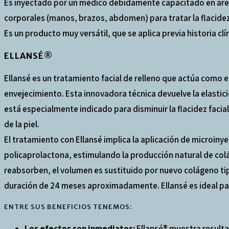
Es inyectado por un médico debidamente capacitado en áreas
corporales (manos, brazos, abdomen) para tratar la flacid
Es un producto muy versátil, que se aplica previa historia cl
ELLANSÉ®
Ellansé es un tratamiento facial de relleno que actúa como e
envejecimiento. Esta innovadora técnica devuelve la elasticid
está especialmente indicado para disminuir la flacidez facia
de la piel.
El tratamiento con Ellansé implica la aplicación de microinye
policaprolactona, estimulando la producción natural de colá
reabsorben, el volumen es sustituido por nuevo colágeno tip
duración de 24 meses aproximadamente. Ellansé es ideal para
ENTRE SUS BENEFICIOS TENEMOS:
Los efectos son inmediatos:
Ellansé® muestra resultad